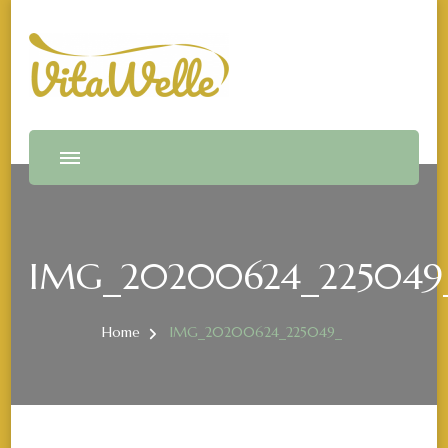
Vitawelle
VitaWelle by Irina Madrid
IMG_20200624_225049
Home
IMG_20200624_225049_