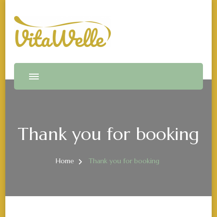
Vitawelle
VitaWelle by Irina Madrid
Thank you for booking
Home
Thank you for booking